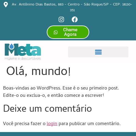
Av. Antônino Dias Bastos, 883 - Centro - São Roque/SP - CEP: 18130-
351
Chame
Agora
Olá, mundo!
Boas-vindas ao WordPress. Esse é o seu primeiro post.
Edite-o ou exclua-o, e então comece a escrever!
Deixe um comentário
Você precisa fazer o
login
para publicar um comentário.